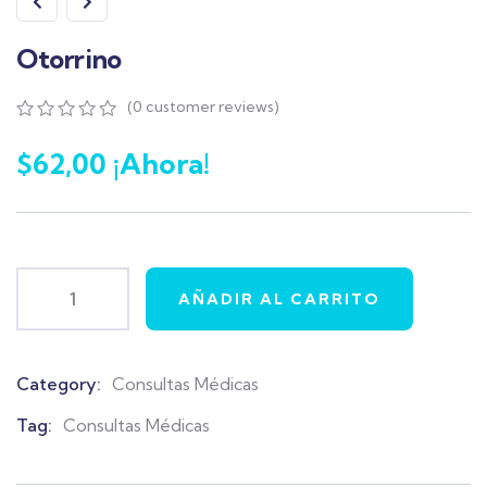
Otorrino
(
0
customer reviews)
0
5
0
out
$
62,00
¡Ahora!
of
based
on
customer
ratings
AÑADIR AL CARRITO
Category:
Consultas Médicas
Product
Meta
Tag:
Consultas Médicas