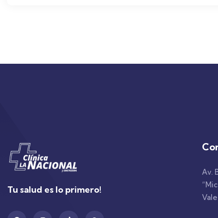
Co
Av. 
“Mic
Tu salud es lo primero!
Vale