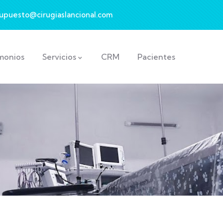
upuesto@cirugiaslancional.com
monios
Servicios
CRM
Pacientes