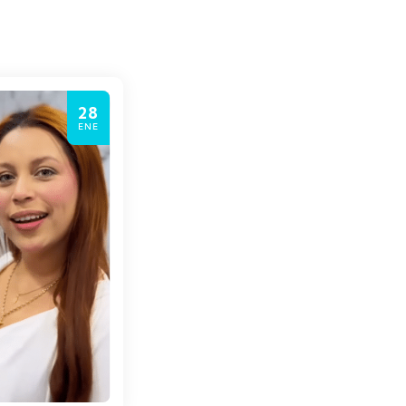
28
ENE