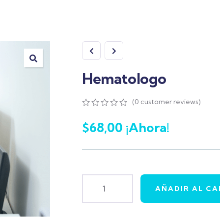
Hematologo
(
0
customer reviews)
0
5
0
out
$
68,00
¡Ahora!
of
based
on
customer
ratings
AÑADIR AL CA