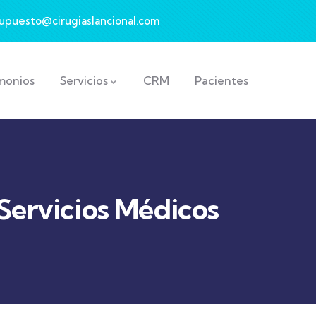
upuesto@cirugiaslancional.com
monios
Servicios
CRM
Pacientes
Servicios Médicos