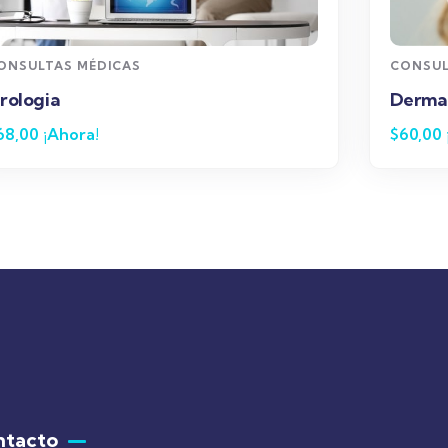
CONSULTAS MÉDICAS
CONSU
Dermatología
Odont
$
60,00
¡Ahora!
$
24,0
ntacto