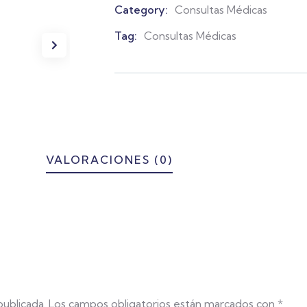
Category:
Consultas Médicas
Product
Meta
Tag:
Consultas Médicas
VALORACIONES (0)
publicada.
Los campos obligatorios están marcados con
*